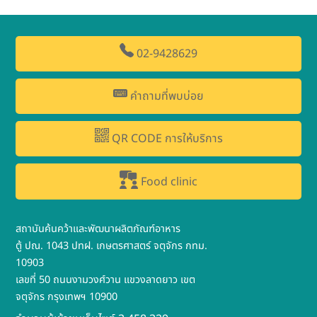
02-9428629
คำถามที่พบบ่อย
QR CODE การให้บริการ
Food clinic
สถาบันค้นคว้าและพัฒนาผลิตภัณฑ์อาหาร
ตู้ ปณ. 1043 ปทฝ. เกษตรศาสตร์ จตุจักร กทม.
10903
เลขที่ 50 ถนนงามวงศ์วาน แขวงลาดยาว เขต
จตุจักร กรุงเทพฯ 10900