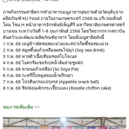
ภาพกิจกรรมสาธิตการทำอาหารเมนูอาหารสุขภาพด้วยวัตถุดิบจาก
ผลิตภัณฑ์ KU Food ภายในงานเกษตรแฟร์ 2568 ณ บริเวณเต็นท์
โดม โซน H หน้าอาคารจักรพันธ์เพ็ญศิริ มหาวิทยาลัยเกษตรศาสตร์
บางเขน ระหว่างวันที่ 1-8 กุมภาพันธ์ 2568 โดยวิทยากรจากสถาบัน
ค้นคว้าและพัฒนาผลิตภัณฑ์อาหาร โดยมีเมนูสาธิตดังนี้
1 ก.พ. 68 เมนูข้าวผัดซอสมะม่วงและสปาเก็ตตี้ซอสมะม่วง
2 ก.พ. 68 สมูทตี้นมถั่วเหลืองผสมไข่มุก (Soy sea drink)
3 ก.พ. 68 พาสต้าเนื้อเทียมซอสโบโลเนส
4 ก.พ. 68 ไอศกรีมเชอร์เบทน้ำส้มสายชูหมัก
5 ก.พ. 68 พายนมถั่วเหลือง (So Soya Pie)
6 ก.พ. 68 กะหรี่ปั๊ปหมูหยองน้ำพริกเผา
7 ก.พ. 68 โปรตีนกรอบปรุงรส (Appetite snack ball)
8 ก.พ. 68 ชิฟฟ่อนเค้กกระเจี๊ยบแดง (Roselle chiffon cake)
ชมภาพเพิ่มเติม =>