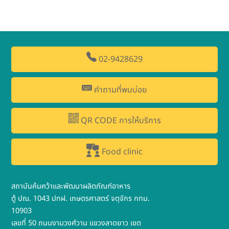
02-9428629
คำถามที่พบบ่อย
QR CODE การให้บริการ
Food clinic
สถาบันค้นคว้าและพัฒนาผลิตภัณฑ์อาหาร
ตู้ ปณ. 1043 ปทฝ. เกษตรศาสตร์ จตุจักร กทม.
10903
เลขที่ 50 ถนนงามวงศ์วาน แขวงลาดยาว เขต