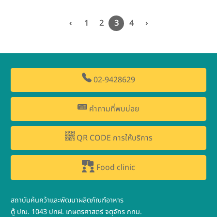
‹
1
2
3
4
›
02-9428629
คำถามที่พบบ่อย
QR CODE การให้บริการ
Food clinic
สถาบันค้นคว้าและพัฒนาผลิตภัณฑ์อาหาร
ตู้ ปณ. 1043 ปทฝ. เกษตรศาสตร์ จตุจักร กทม.