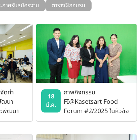
ะกาศรับสมัครงาน
ตารางฝึกอบรม
จัดทำ
ภาพกิจกรรม
18
พัฒนา
FI@Kasetsart Food
มี.ค.
ละพัฒนา
Forum #2/2025 ในหัวข้อ
 และการจัด
"การยกระดับความปลอดภัย
 4 ปี พ.ศ.
ของอาหารโดยใช้เทคนิค
ไมโครไบโอม