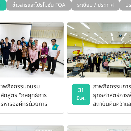
น
ข่าวสารและโปรโมชั่น FQA
ระเบียบ / ประกาศ
ปร
าพกิจกรรมอบรม
ภาพกิจกรรมการ
31
ลักสูตร "กลยุทธ์การ
ยุทธศาสตร์การ
มี.ค.
ริหารองค์กรด้วยการ
สถาบันค้นคว้าแ
ลาดออนไลน์"
ผลิตภัณฑ์อาหาร
ทำแผนปฏิบัติการ
2569 – 2572