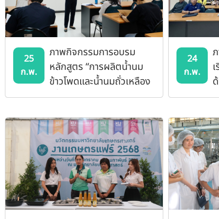
ภาพกิจกรรมการอบรม
ภ
25
24
หลักสูตร “การผลิตน้ำนม
เ
ก.พ.
ก.พ.
ข้าวโพดและน้ำนมถั่วเหลือง
ด
เพื่อยืดอายุการเก็บรักษา”
ป