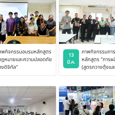
าพกิจกรรมอบรมหลักสูตร
ภาพกิจกรรมกา
13
กฎหมายและความปลอดภัย
หลักสูตร "การผลิต
มี.ค.
งดิจิทัล"
(สูตรกวางตุ้งแล
เต้าหู้ยี้) , น้ำจิ้ม
พริกคั่วและสูตร
และเทคนิคการผลิ
อายุการเก็บ"