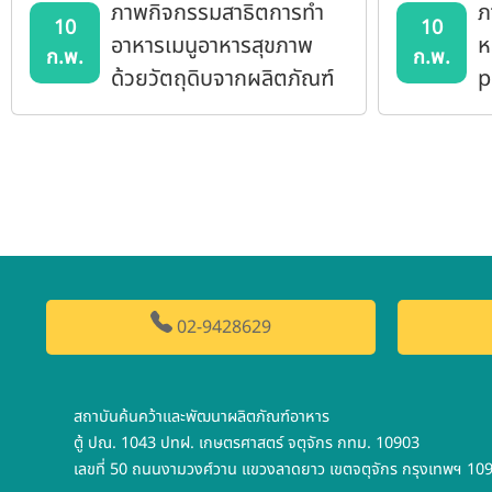
ภาพกิจกรรมสาธิตการทำ
ภ
10
10
อาหารเมนูอาหารสุขภาพ
ห
ก.พ.
ก.พ.
ด้วยวัตถุดิบจากผลิตภัณฑ์
p
KU Food ภายในงาน
เกษตรแฟร์ 2568
02-9428629
สถาบันค้นคว้าและพัฒนาผลิตภัณฑ์อาหาร
ตู้ ปณ. 1043 ปทฝ. เกษตรศาสตร์ จตุจักร กทม. 10903
เลขที่ 50 ถนนงามวงศ์วาน แขวงลาดยาว เขตจตุจักร กรุงเทพฯ 10