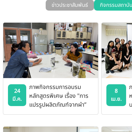
ข่าวประชาสัมพันธ์
กิจกรรมสถาบั
ภาพกิจกรรมการอบรม
ภ
24
8
หลักสูตรพิเศษ เรื่อง "การ
ห
มี.ค.
เม.ย.
แปรรูปผลิตภัณฑ์จากผำ”
บ
ต