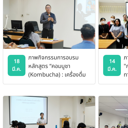
ภาพกิจกรรมการอบรม
ภ
18
14
หลักสูตร “คอมบูชา
"
มี.ค.
มี.ค.
(Kombucha) : เครื่องดื่ม
ทา
ชาหมักเพื่อสุขภาพ”