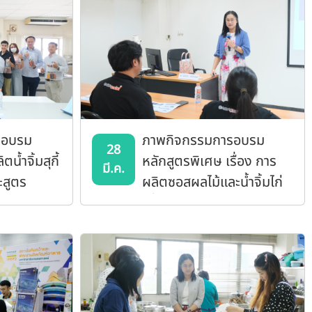
รอบรม
ภาพกิจกรรมการอบรม
28
น้ำจิ้มสุกี้
หลักสูตรพิเศษ เรื่อง การ
มี.ค.
ะสูตร
ผลิตซอสผลไม้และน้ำจิ้มไก่
ลูกชิ้น (สูตร
เพื่อยืดอายุการเก็บ
พริกสด)
ตเพื่อยืด