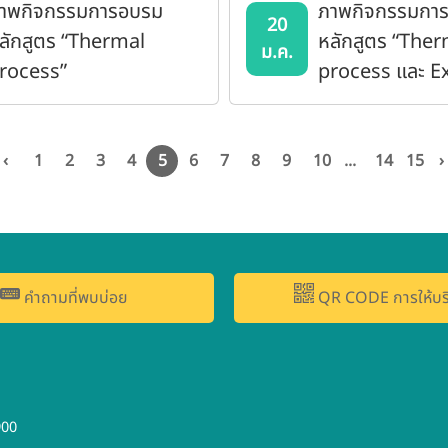
าพกิจกรรมการอบรม
ภาพกิจกรรมกา
20
ลักสูตร “Thermal
หลักสูตร “The
ม.ค.
rocess”
process และ E
‹
1
2
3
4
5
6
7
8
9
10
...
14
15
›
คำถามที่พบบ่อย
QR CODE การให้บร
900