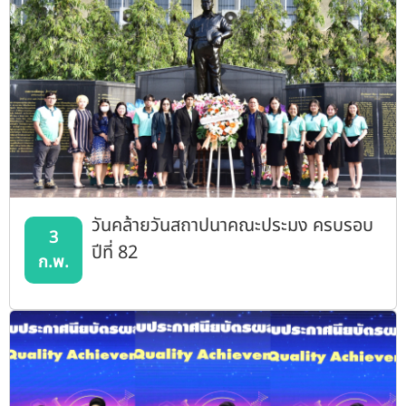
(TCI1)
วันคล้ายวันสถาปนาคณะประมง ครบรอบ
3
ปีที่ 82
ก.พ.