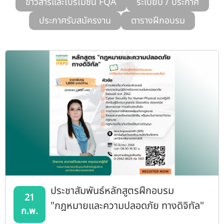
ข่าวสารและโปรโมชั่น FQA
ระเบียบ / ประกาศ
รับข้อร้องเรียนและข้อเสนอแนะ
ประกาศรับสมัครงาน
ตารางฝึกอบรม
ระบบสารสนเทศ (ใน)
ติดต่อเรา
สายตรงผู้บริหาร
ประชาสัมพันธ์หลักสูตรฝึกอบรม
21
"กฎหมายและความปลอดภัย ทางดิจิทัล"
ก.พ.