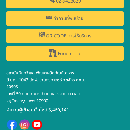
02-9428629
คำถามที่พบบ่อย
QR CODE การให้บริการ
Food clinic
สถาบันค้นคว้าและพัฒนาผลิตภัณฑ์อาหาร
ตู้ ปณ. 1043 ปทฝ. เกษตรศาสตร์ จตุจักร กทม.
10903
เลขที่ 50 ถนนงามวงศ์วาน แขวงลาดยาว เขต
จตุจักร กรุงเทพฯ 10900
จำนวนผู้เข้าชมเว็บไซต์ 3,460,141