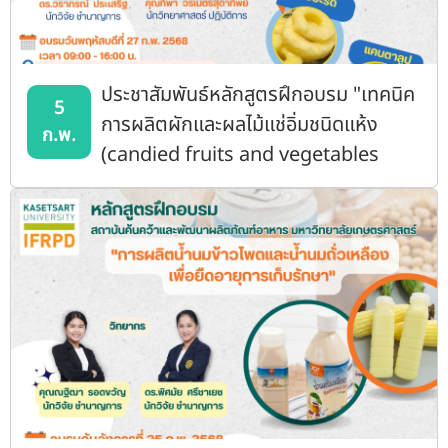
ประชาสัมพันธ์หลักสูตรฝึกอบรม "เทคนิค
5
การผลิตผักและผลไม้แช่อิ่มชนิดแห้ง
ก.พ.
(candied fruits and vegetables
making) (มะละกอ ฟักเขียว แคนตาลูป
สับปะรด)"