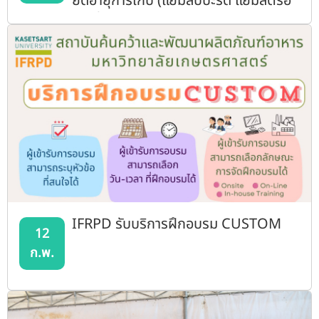
ยืดอายุการเก็บ (แยมสับปะรด แยมสตรอ
เบอรี่ และแยมเสาวรสผสมมะม่วง)"
IFRPD รับบริการฝึกอบรม CUSTOM
12
ก.พ.