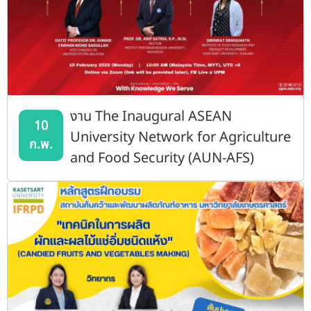
งาน The Inaugural ASEAN
10
University Network for Agriculture
ก.พ.
and Food Security (AUN-AFS)
Webinar Series organized by
Universiti Putra Malaysia (UPM) in
collaboration with the Aun
Secretariat! Key topics in
agriculture and food security.