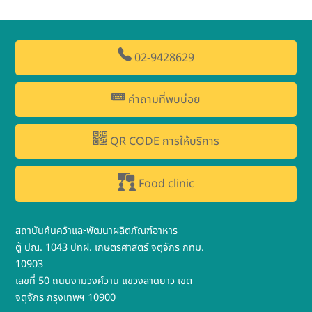
02-9428629
คำถามที่พบบ่อย
QR CODE การให้บริการ
Food clinic
สถาบันค้นคว้าและพัฒนาผลิตภัณฑ์อาหาร
ตู้ ปณ. 1043 ปทฝ. เกษตรศาสตร์ จตุจักร กทม.
10903
เลขที่ 50 ถนนงามวงศ์วาน แขวงลาดยาว เขต
จตุจักร กรุงเทพฯ 10900