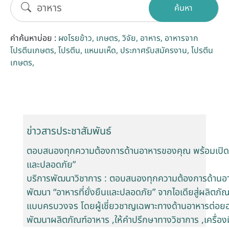
ค้นหา
รับข้อร้องเรียนและข้อเสนอแนะ
คำค้นหาบ่อย :
ผงโรยข้าว
เกษตร
วิจัย
อาหาร
อาหารจาก
ระบบสารสนเทศ (ใน)
โปรตีนเกษตร
โปรตีน
แหนมเห็ด
ประกาศรับสมัครงาน
โปรตีน
เกษตร
ติดต่อเรา
สายตรงผู้บริหาร
ข่าวสารประชาสัมพันธ์
ตอบสนองทุกความต้องการด้านอาหารของคุณ พร้อมเปิดโอกา
และปลอดภัย”
บริการพัฒนาวิชาการ : ตอบสนองทุกความต้องการด้านอา
พัฒนา “อาหารที่ยั่งยืนและปลอดภัย” จากไอเดียสู่ผลิตภั
แบบครบวงจร โดยผู้เชี่ยวชาญเฉพาะทางด้านอาหารต่อยอด
พัฒนาผลิตภัณฑ์อาหาร ,ให้คำปรึกษาทางวิชาการ ,เครื่อ