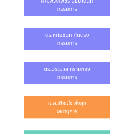
ผศ.พวงเพ็ชร์ นิธยานนท์
กรรมการ
ดร.หทัยชนก กันตรง
กรรมการ
ดร.ประมวล ทรายทอง
กรรมการ
น.ส.เตือนใจ ส่งสุข
เลขานุการ