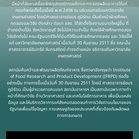
รับข้อร้องเรียนและข้อเสนอแนะ
มีหน้าที่จัดหาเครื่องจักรอุปกรณ์การผลิตและทดลองผลิตอาหารให้แก่
กองทัพก่อตั้งขึ้นเมื่อปี พ.ศ.2498 ณ บริเวณภายในมหาวิทยาลัย
เกษตรศาสตร์ โดยมีศาสตราจารย์อมร ภูมิรัตน เป็นหัวหน้าฝ่ายศึกษา
ระบบสารสนเทศ (ใน)
ทดลองและวิจัย ดังกล่าว ต่อมา อสร. ได้จัดตั้งโรงงานขนาดใหญ่ขึ้น ที่
อำเภอบ้านโป่ง จังหวัดราชบุรี จึงไม่มีความจำเป็น ต้องใช้ฝ่ายศึกษาทดลอง
ติดต่อเรา
วิจัยอีกต่อไป คณะรัฐมนตรีจึงได้มีมติให้โอนฝ่ายศึกษาทดลอง และ วิจัยนี้ให้
แก่ มหาวิทยาลัยเกษตรศาสตร์ เมื่อวันที่ 30 กันยายน 2511 ซึ่ง ขณะนั้น
ศาสตราจารย์อินทรีย์ จันทรสถิตย์ ดำรงตำแหน่ง อธิการบดีมหาวิทยาลัย
สายตรงผู้บริหาร
เกษตรศาสตร์
สถาบันค้นคว้าและพัฒนาผลิตภัณฑ์อาหาร ชื่อภาษาอังกฤษว่า Institute
of Food Research and Product Development (IFRPD) ก่อตั้ง
อย่างเป็น ทางการขึ้นเมื่อวันที่ 30 กันยายน 2511 โดยมี ศาสตราจารย์อมร
ภูมิรัตน เป็นผู้อำนวยการคนแรก สถาบันอาหารฯ เป็นสถาบันเฉพาะทางทำ
หน้าที่ศึกษาวิจัย ด้านวิทยาศาสตร์ และเทคโนโลยีการอาหาร เพื่อเป็นแหล่ง
ข้อมูล และให้บริการวิชาการแก่สังคมตลอดจนทำการวิจัยตามนโยบายของ
รัฐบาลเพื่อแก้ไขปัญหา ทางเศรษฐกิจของประเทศที่เกี่ยวข้องกับผลิตผล
ทางการเกษตร