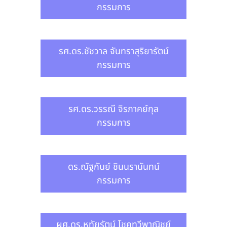
กรรมการ
รศ.ดร.ชัชวาล จันทราสุริยารัตน์
กรรมการ
รศ.ดร.วรรณี จิรภาคย์กุล
กรรมการ
ดร.ณัฐกันย์ ชินนรานันทน์
กรรมการ
ผศ.ดร.หทัยรัตน์ โชคทวีพาณิชย์