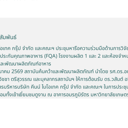
ัมพันธ์
บโอเทค กรุ๊ป จำกัด และคณะฯ ประชุมหารือความร่วมมือด้านการวิจัย
รประกันคุณภาพอาหาร (FQA) โรงงานผลิต 1 และ 2 และห้องจำห
และพัฒนาผลิตภัณฑ์อาหาร
 มีนาคม 2569 สถาบันค้นคว้าและพัฒนาผลิตภัณฑ์ นำโดย รศ.ดร.อนุว
ชชา ตรีสุวรรณ และบุคลากรสถาบันฯ ให้การต้อนรับ ดร.วสันต์ อร
บริหารบริษัท คีนน์ ไบโอเทค กรุ๊ป จำกัด และคณะฯ ในการประชุ
้อมทั้งเข้าเยี่ยมชมดูงาน ณ อาคารอมรภูมิรัตร มหาวิทยาลัยเกษ