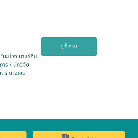
ดูทั้งหมด
"มะม่วงเบาแช่อิ่ม
าร / นักวิจัย
ตร์ บางเขน