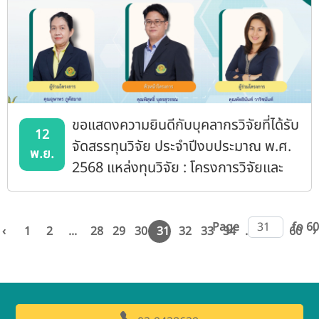
ขอแสดงความยินดีกับบุคลากรวิจัยที่ได้รับ
12
จัดสรรทุนวิจัย ประจำปีงบประมาณ พ.ศ.
พ.ย.
2568 แหล่งทุนวิจัย : โครงการวิจัยและ
พัฒนาทางทหาร กระทรวงกลาโหม
Page
fo 60
‹
1
2
...
28
29
30
31
32
33
34
...
59
60
›