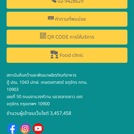
02-9428629
คำถามที่พบบ่อย
QR CODE การให้บริการ
Food clinic
สถาบันค้นคว้าและพัฒนาผลิตภัณฑ์อาหาร
ตู้ ปณ. 1043 ปทฝ. เกษตรศาสตร์ จตุจักร กทม.
10903
เลขที่ 50 ถนนงามวงศ์วาน แขวงลาดยาว เขต
จตุจักร กรุงเทพฯ 10900
จำนวนผู้เข้าชมเว็บไซต์ 3,457,458