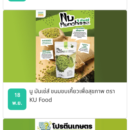
นู มันเช่ส์ ขนมขบเคี้ยวเพื่อสุขภาพ ตรา
18
KU Food
พ.ย.