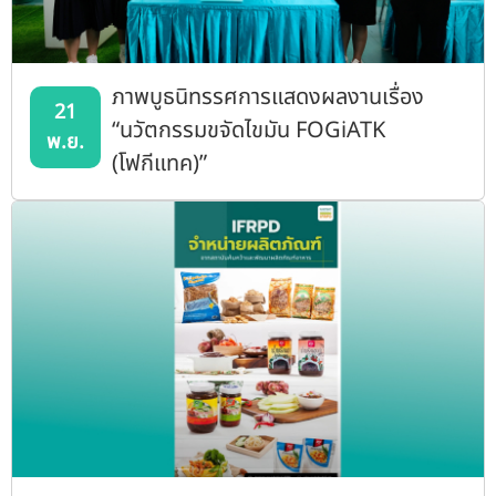
ภาพบูธนิทรรศการแสดงผลงานเรื่อง
21
“นวัตกรรมขจัดไขมัน FOGiATK
พ.ย.
(โฟกีแทค)”