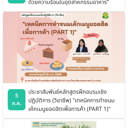
ด้วยความร้อนในอุตสาหกรรมอาหาร”
ประชาสัมพันธ์หลักสูตรฝึกอบรมเชิง
5
ปฏิบัติการ (วิชาชีพ) "เทคนิคการทำขนม
ก.ค.
เค้กเมนูยอดฮิตเพื่อการค้า (PART 1)"