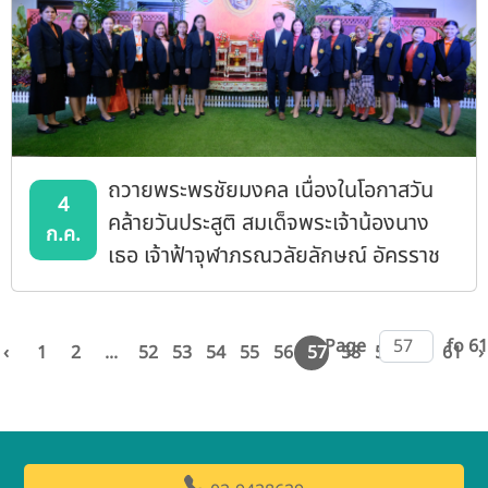
ถวายพระพรชัยมงคล เนื่องในโอกาสวัน
4
คล้ายวันประสูติ สมเด็จพระเจ้าน้องนาง
ก.ค.
เธอ เจ้าฟ้าจุฬาภรณวลัยลักษณ์ อัครราช
กุมารี กรมพระศรีสวางควัฒน วรขัตติย
ราชนารี
Page
fo 61
‹
1
2
...
52
53
54
55
56
57
58
59
60
61
›