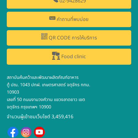
02-9428629
คำถามที่พบบ่อย
QR CODE การให้บริการ
Food clinic
สถาบันค้นคว้าและพัฒนาผลิตภัณฑ์อาหาร
ตู้ ปณ. 1043 ปทฝ. เกษตรศาสตร์ จตุจักร กทม.
10903
เลขที่ 50 ถนนงามวงศ์วาน แขวงลาดยาว เขต
จตุจักร กรุงเทพฯ 10900
จำนวนผู้เข้าชมเว็บไซต์ 3,459,416