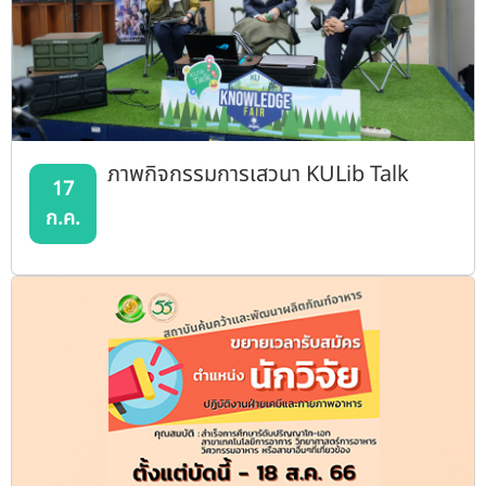
ภาพกิจกรรมการเสวนา KULib Talk
17
ก.ค.