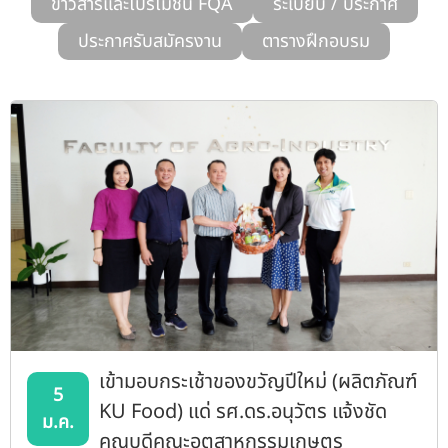
ข่าวสารและโปรโมชั่น FQA
ระเบียบ / ประกาศ
รับข้อร้องเรียนและข้อเสนอแนะ
ประกาศรับสมัครงาน
ตารางฝึกอบรม
ระบบสารสนเทศ (ใน)
ติดต่อเรา
สายตรงผู้บริหาร
เข้ามอบกระเช้าของขวัญปีใหม่ (ผลิตภัณฑ์
5
KU Food) แด่ รศ.ดร.อนุวัตร แจ้งชัด
ม.ค.
คณบดีคณะอุตสาหกรรมเกษตร