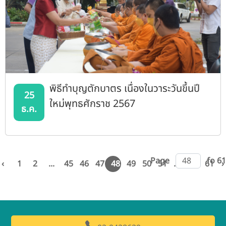
พิธีทำบุญตักบาตร เนื่องในวาระวันขึ้นปี
25
ใหม่พุทธศักราช 2567
ธ.ค.
Page
fo 61
‹
1
2
...
45
46
47
48
49
50
51
...
60
61
›