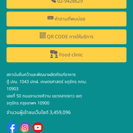
02-9428629
คำถามที่พบบ่อย
QR CODE การให้บริการ
Food clinic
สถาบันค้นคว้าและพัฒนาผลิตภัณฑ์อาหาร
ตู้ ปณ. 1043 ปทฝ. เกษตรศาสตร์ จตุจักร กทม.
10903
เลขที่ 50 ถนนงามวงศ์วาน แขวงลาดยาว เขต
จตุจักร กรุงเทพฯ 10900
จำนวนผู้เข้าชมเว็บไซต์ 3,459,096