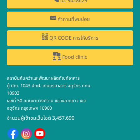
02-9428629
คำถามที่พบบ่อย
QR CODE การให้บริการ
Food clinic
สถาบันค้นคว้าและพัฒนาผลิตภัณฑ์อาหาร
ตู้ ปณ. 1043 ปทฝ. เกษตรศาสตร์ จตุจักร กทม.
10903
เลขที่ 50 ถนนงามวงศ์วาน แขวงลาดยาว เขต
จตุจักร กรุงเทพฯ 10900
จำนวนผู้เข้าชมเว็บไซต์ 3,457,690