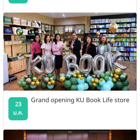
Grand opening KU Book Life store
23
ม.ค.