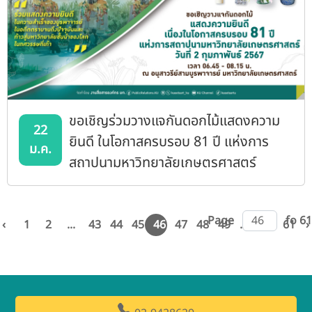
ขอเชิญร่วมวางแจกันดอกไม้แสดงความ
22
ยินดี ในโอกาสครบรอบ 81 ปี แห่งการ
ม.ค.
สถาปนามหาวิทยาลัยเกษตรศาสตร์
Page
fo 61
‹
1
2
...
43
44
45
46
47
48
49
...
60
61
›