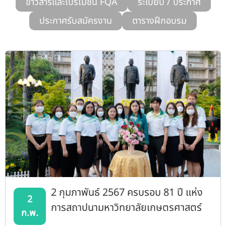
ข่าวสารและโปรโมชั่น FQA
ระเบียบ / ประกาศ
รับข้อร้องเรียนและข้อเสนอแนะ
ประกาศรับสมัครงาน
ตารางฝึกอบรม
ระบบสารสนเทศ (ใน)
ติดต่อเรา
สายตรงผู้บริหาร
2 กุมภาพันธ์ 2567 ครบรอบ 81 ปี แห่ง
2
การสถาปนามหาวิทยาลัยเกษตรศาสตร์
ก.พ.