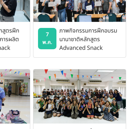
กสูตรฝึก
ภาพกิจกรรมการฝึกอบรม
7
ีการผลิต
นานาชาติหลักสูตร
พ.ค.
nack
Advanced Snack
เช้าธัญ
Extrusion Short Course
t Cereal)
ทรูเดอร์