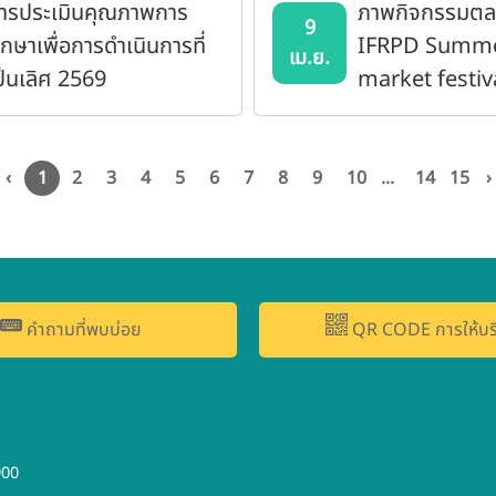
ารประเมินคุณภาพการ
ภาพกิจกรรมตล
9
ึกษาเพื่อการดำเนินการที่
IFRPD Summ
เม.ย.
ป็นเลิศ 2569
market festiv
‹
1
2
3
4
5
6
7
8
9
10
...
14
15
›
คำถามที่พบบ่อย
QR CODE การให้บร
900