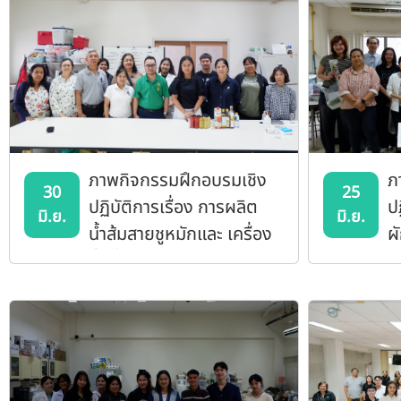
ภาพกิจกรรมฝึกอบรมเชิง
ภ
30
25
ปฏิบัติการเรื่อง การผลิต
ป
มิ.ย.
มิ.ย.
น้ำส้มสายชูหมักและ เครื่อง
ผ
ดื่มน้ำส้มสายชูหมักจากผล
พ
ไม้เพื่อสุขภาพ