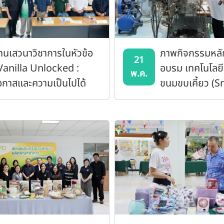
านเสวนาวิชาการในหัวข้อ
ภาพกิจกรรมหลั
21
Vanilla Unlocked :
อบรม เทคโนโลย
พ.ค.
อกาสและความเป็นไปได้
ขนมขบเคี้ยว (S
องวานิลลาไทย”
Food) และอาหาร
ชาติ (Breakfas
ด้วยเครื่องเอกซ์