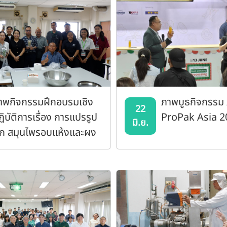
าพกิจกรรมฝึกอบรมเชิง
ภาพบูธกิจกรรม
22
ฏิบัติการเรื่อง การแปรรูป
ProPak Asia 2
มิ.ย.
ัก สมุนไพรอบแห้งและผง
ร้อมชงโดยใช้ตู้อบลมร้อน