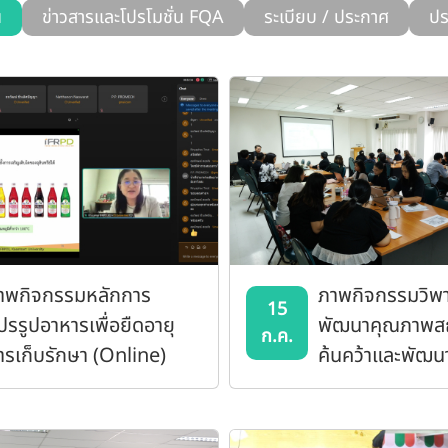
น
ข่าวสารและโปรโมชั่น FQA
ระเบียบ / ประกาศ
ปร
าพกิจกรรมหลักการ
ภาพกิจกรรมวิพ
15
ปรรูปอาหารเพื่อยืดอายุ
พัฒนาคุณภาพส
ก.ค.
ารเก็บรักษา (Online)
ค้นคว้าและพัฒน
อาหาร