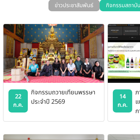
ข่าวประชาสัมพันธ์
กิจกรรมสถาบั
กิจกรรมถวายเทียนพรรษา
ภ
22
14
ประจำปี 2569
แ
ก.ค.
ก.ค.
ก