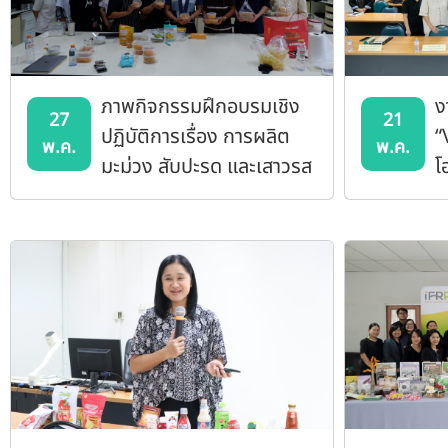
ภาพกิจกรรมฝึกอบรมเชิง
ง
27
21
ปฏิบัติการเรื่อง การผลิต
“
พ.ค.
พ.ค.
มะม่วง สับปะรด และเสาวรส
โ
อบแห้ง
ข