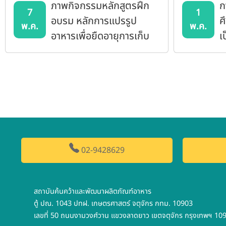
ภาพกิจกรรมหลักสูตรฝึก
ก
7
1
อบรม หลักการแปรรูป
ศ
พ.ค.
พ.ค.
อาหารเพื่อยืดอายุการเก็บ
เ
รักษา
02-9428629
สถาบันค้นคว้าและพัฒนาผลิตภัณฑ์อาหาร
ตู้ ปณ. 1043 ปทฝ. เกษตรศาสตร์ จตุจักร กทม. 10903
เลขที่ 50 ถนนงามวงศ์วาน แขวงลาดยาว เขตจตุจักร กรุงเทพฯ 10