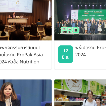
าพกิจกรรมการสัมมนา
พิธีเปิดงาน Pr
12
ายในงาน ProPak Asia
2024
มิ.ย.
024 หัวข้อ Nutrition
abel & Global food
llergen labeling
nsures safety and
rust