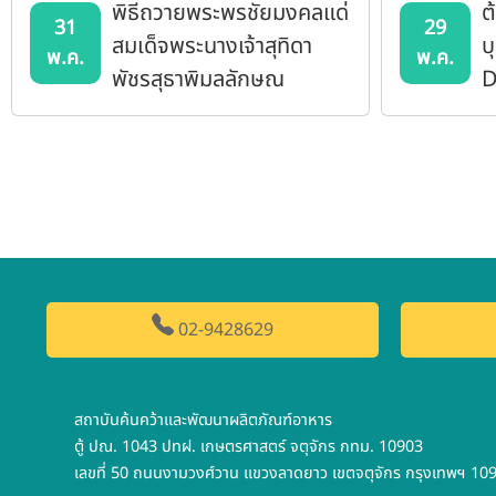
พิธีถวายพระพรชัยมงคลแด่
ต
31
29
สมเด็จพระนางเจ้าสุทิดา
บ
พ.ค.
พ.ค.
พัชรสุธาพิมลลักษณ
D
พระบรมราชินี
a
02-9428629
สถาบันค้นคว้าและพัฒนาผลิตภัณฑ์อาหาร
ตู้ ปณ. 1043 ปทฝ. เกษตรศาสตร์ จตุจักร กทม. 10903
เลขที่ 50 ถนนงามวงศ์วาน แขวงลาดยาว เขตจตุจักร กรุงเทพฯ 10