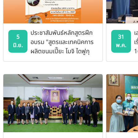
ประชาสัมพันธ์หลักสูตรฝึก
เ
5
31
อบรม "สูตรและเทคนิคการ
เ
มิ.ย.
พ.ค.
ผลิตขนมเปี๊ยะ โมจิ ไดฟูกุ
1
และการยืดอายุการเก็บ"
g
m
i
s
a