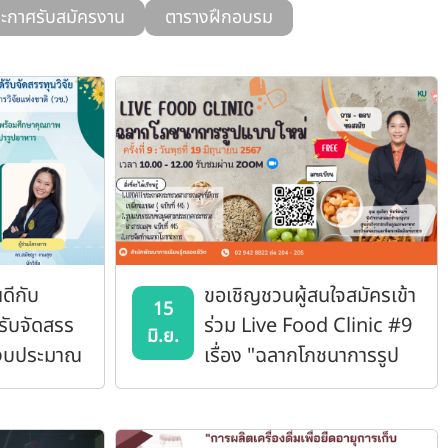
ะกาศรับสมัครงาน
ตารางฝึกอบรม
ดีกับ
ขอเชิญชวนผู้สนใจสมัครเข้า
15
้รับจัดสรร
ร่วม Live Food Clinic #9
มิ.ย.
ปีงบประมาณ
เรื่อง "ฉลากโภชนาการรูป
กงานการ
แบบใหม่"
.)