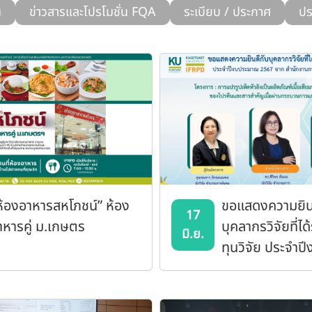
น
ข่าวสารและโปรโมชั่น FQA
ระเบียบ / ประกาศ
ปร
ห้องอาหารสหโภชน์” ห้อง
ขอแสดงความยิน
17
าหารคู่ ม.เกษตร
บุคลากรวิจัยที่ได
มิ.ย.
ทุนวิจัย ประจำ
2567 จาก สำนั
วิจัยแห่งชาติ (วช