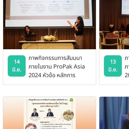
ภาพกิจกรรมการสัมมนา
ภ
14
13
ภายในงาน ProPak Asia
ภ
มิ.ย.
มิ.ย.
2024 หัวข้อ หลักการ
2
แปรรูปและบริการ
L
เครื่องจักรในการทดลอง
a
ผลิตอาหาร: ขนมขบเคี้ยว
e
เครื่องดื่ม และซอสต่าง ๆ
t