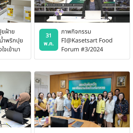
ุยฝ้าย
ภาพกิจกรรม
31
น้ำพริกปุย
FI@Kasetsart Food
พ.ค.
งใจเข้ามา
Forum #3/2024
รึกษาและ
ลิตภัณฑ์