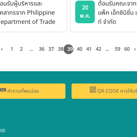
้อนรับผู้บริหารและ
ต้อนรับคณะจากบ
20
ุคลากรจาก Philippine
แพ็ค เอ็กซิบิชั่
พ.ค.
epartment of Trade
ท์ จำกัด
nd Industry (DTI)
‹
1
2
...
36
37
38
39
40
41
42
...
59
60
›
คำถามที่พบบ่อย
QR CODE การให้บร
900