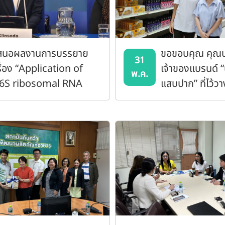
สนอผลงานการบรรยาย
ขอขอบคุณ คุณป
31
รื่อง “Application of
เจ้าของแบรนด์ “
พ.ค.
6S ribosomal RNA
แสบปาก” ที่ไว้วา
ene sequencing
รับบริการขอคำป
icrobiome
ตรวจวิเคราะห์ผ
nnovation in food
afety and quality
ssurance”