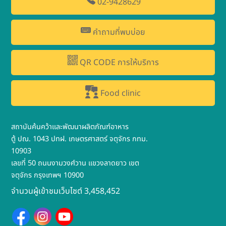
02-9428629
คำถามที่พบบ่อย
QR CODE การให้บริการ
Food clinic
สถาบันค้นคว้าและพัฒนาผลิตภัณฑ์อาหาร
ตู้ ปณ. 1043 ปทฝ. เกษตรศาสตร์ จตุจักร กทม.
10903
เลขที่ 50 ถนนงามวงศ์วาน แขวงลาดยาว เขต
จตุจักร กรุงเทพฯ 10900
จำนวนผู้เข้าชมเว็บไซต์ 3,458,452