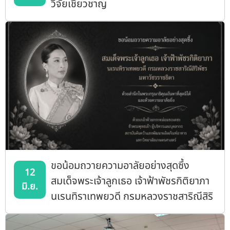
วิจัยเชี่ยวชาญ
ขอน้อมถวายความอาลัยอย่างสุดซึ้ง
12
สมเด็จพระเจ้าลูกเธอ เจ้าฟ้าพัชรกิติยาภา
มิ.ย.
นเรนทิราเทพยวดี กรมหลวงราชสาริณีสิริ
พัชร มหาวัชรราชธิดา