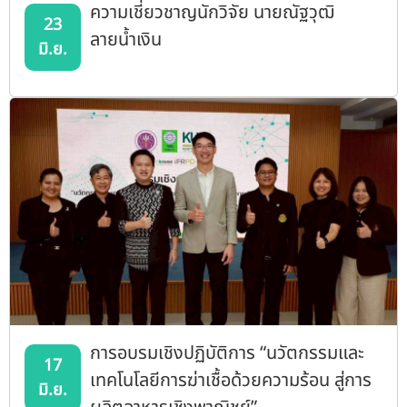
ความเชี่ยวชาญนักวิจัย นายณัฐวุฒิ
23
ลายน้ำเงิน
มิ.ย.
การอบรมเชิงปฏิบัติการ “นวัตกรรมและ
17
เทคโนโลยีการฆ่าเชื้อด้วยความร้อน สู่การ
มิ.ย.