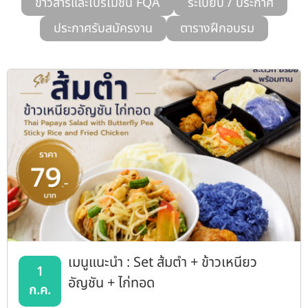
ข่าวสารและโปรโมชั่น FQA
ระเบียบ / ประกาศ
รับข้อร้องเรียนและข้อเสนอแนะ
ประกาศรับสมัครงาน
ตารางฝึกอบรม
ระบบสารสนเทศ (ใน)
ติดต่อเรา
สายตรงผู้บริหาร
เมนูแนะนำ : Set ส้มตำ + ข้าวเหนียว
1
อัญชัน + ไก่ทอด
ก.ค.