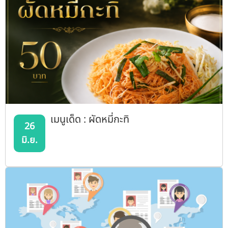
เมนูเด็ด : ผัดหมี่กะทิ
26
มิ.ย.