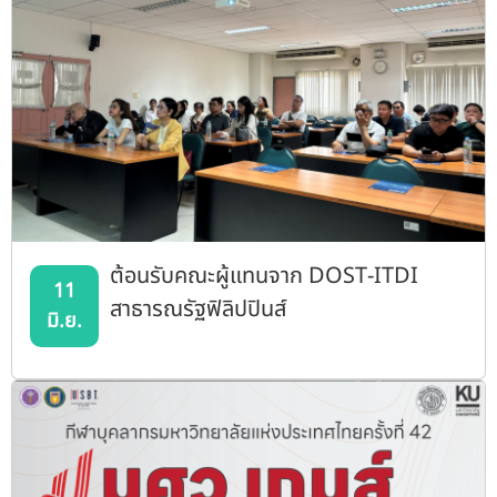
ต้อนรับคณะผู้แทนจาก DOST-ITDI
11
สาธารณรัฐฟิลิปปินส์
มิ.ย.