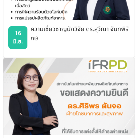
ความเชี่ยวชาญนักวิจัย ดร.สุวีณา จันทพิรั
16
กษ์
มิ.ย.