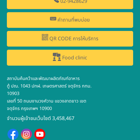
02-9428629
คำถามที่พบบ่อย
QR CODE การให้บริการ
Food clinic
สถาบันค้นคว้าและพัฒนาผลิตภัณฑ์อาหาร
ตู้ ปณ. 1043 ปทฝ. เกษตรศาสตร์ จตุจักร กทม.
10903
เลขที่ 50 ถนนงามวงศ์วาน แขวงลาดยาว เขต
จตุจักร กรุงเทพฯ 10900
จำนวนผู้เข้าชมเว็บไซต์ 3,458,467