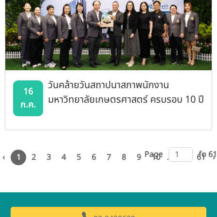
วันคล้ายวันสถาปนาสภาพนักงาน
16
มหาวิทยาลัยเกษตรศาสตร์ ครบรอบ 10 ปี
ก.ค.
Page
fo 61
‹
1
2
3
4
5
6
7
8
9
10
...
60
61
›