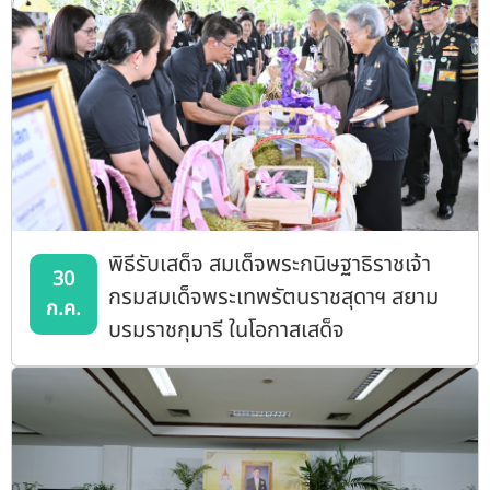
พิธีรับเสด็จ สมเด็จพระกนิษฐาธิราชเจ้า
30
กรมสมเด็จพระเทพรัตนราชสุดาฯ สยาม
ก.ค.
บรมราชกุมารี ในโอกาสเสด็จ
พระราชดำเนินมาทรงปลูกต้นไม้ มก.