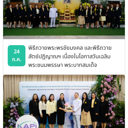
พิธีถวายพระพรชัยมงคล และพิธีถวาย
24
สัตย์ปฏิญาณฯ เนื่องในโอกาสวันเฉลิม
ก.ค.
พระชนมพรรษา พระบาทสมเด็จ
พระเจ้าอยู่หัว