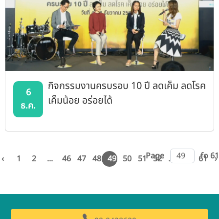
กิจกรรมงานครบรอบ 10 ปี ลดเค็ม ลดโรค
6
เค็มน้อย อร่อยได้
ธ.ค.
Page
fo 61
‹
1
2
...
46
47
48
49
50
51
52
...
60
61
›