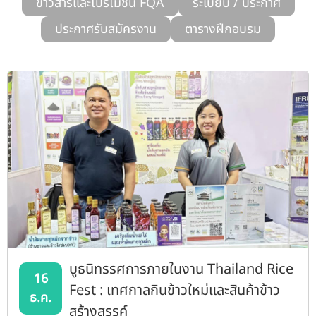
ข่าวสารและโปรโมชั่น FQA
ระเบียบ / ประกาศ
รับข้อร้องเรียนและข้อเสนอแนะ
ประกาศรับสมัครงาน
ตารางฝึกอบรม
ระบบสารสนเทศ (ใน)
ติดต่อเรา
สายตรงผู้บริหาร
บูธนิทรรศการภายในงาน Thailand Rice
16
Fest : เทศกาลกินข้าวใหม่และสินค้าข้าว
ธ.ค.
สร้างสรรค์