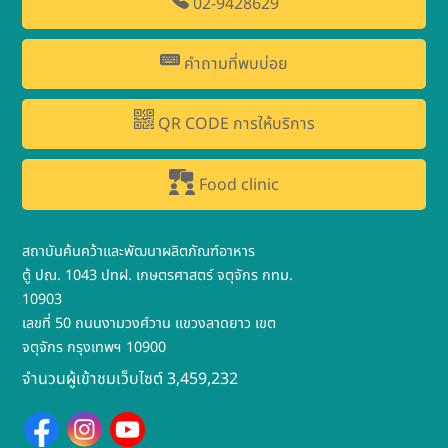
02-9428629
คำถามที่พบบ่อย
QR CODE การให้บริการ
Food clinic
สถาบันค้นคว้าและพัฒนาผลิตภัณฑ์อาหาร
ตู้ ปณ. 1043 ปทฝ. เกษตรศาสตร์ จตุจักร กทม.
10903
เลขที่ 50 ถนนงามวงศ์วาน แขวงลาดยาว เขต
จตุจักร กรุงเทพฯ 10900
จำนวนผู้เข้าชมเว็บไซต์ 3,459,232