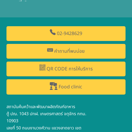
ที่ 2
02-9428629
คำถามที่พบบ่อย
QR CODE การให้บริการ
Food clinic
สถาบันค้นคว้าและพัฒนาผลิตภัณฑ์อาหาร
ตู้ ปณ. 1043 ปทฝ. เกษตรศาสตร์ จตุจักร กทม.
10903
เลขที่ 50 ถนนงามวงศ์วาน แขวงลาดยาว เขต