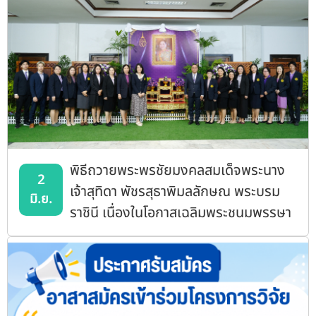
พิธีถวายพระพรชัยมงคลสมเด็จพระนาง
2
เจ้าสุทิดา พัชรสุธาพิมลลักษณ พระบรม
มิ.ย.
ราชินี เนื่องในโอกาสเฉลิมพระชนมพรรษา
3 มิถุนายน 2569