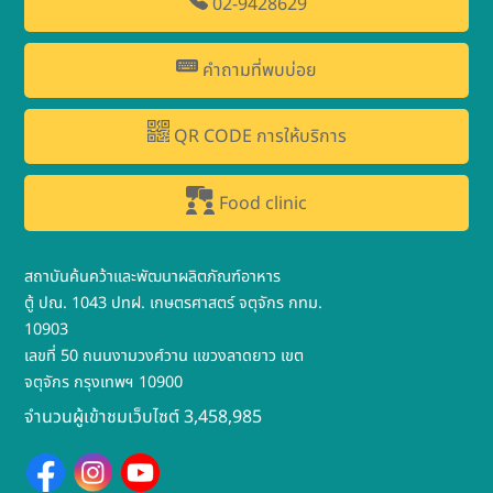
02-9428629
คำถามที่พบบ่อย
QR CODE การให้บริการ
Food clinic
สถาบันค้นคว้าและพัฒนาผลิตภัณฑ์อาหาร
ตู้ ปณ. 1043 ปทฝ. เกษตรศาสตร์ จตุจักร กทม.
10903
เลขที่ 50 ถนนงามวงศ์วาน แขวงลาดยาว เขต
จตุจักร กรุงเทพฯ 10900
จำนวนผู้เข้าชมเว็บไซต์ 3,458,985