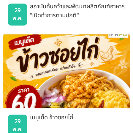
สถาบันค้นคว้าและพัฒนาผลิตภัณฑ์อาหาร
29
“เปิดทำการตามปกติ"
พ.ค.
เมนูเด็ด ข้าวซอยไก่
29
พ.ค.