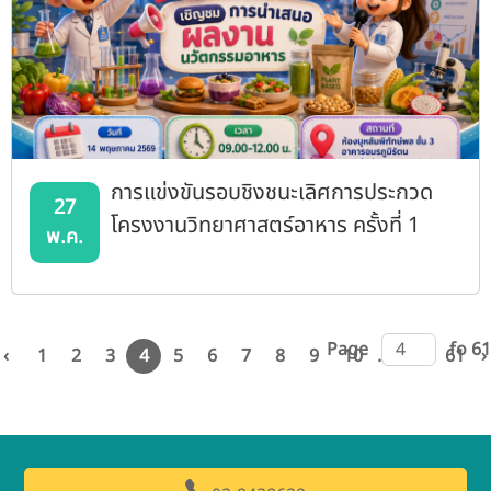
การแข่งขันรอบชิงชนะเลิศการประกวด
27
โครงงานวิทยาศาสตร์อาหาร ครั้งที่ 1
พ.ค.
Page
fo 61
‹
1
2
3
4
5
6
7
8
9
10
...
60
61
›