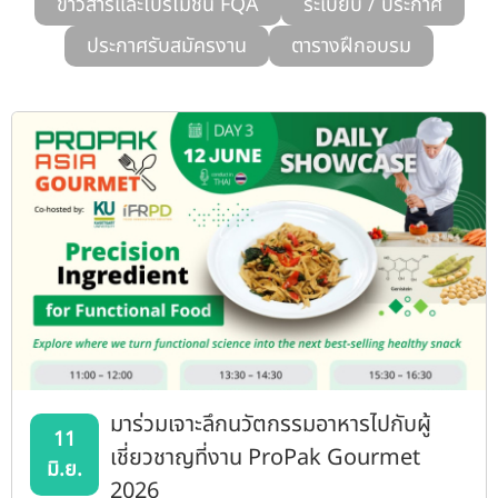
ข่าวสารและโปรโมชั่น FQA
ระเบียบ / ประกาศ
รับข้อร้องเรียนและข้อเสนอแนะ
ประกาศรับสมัครงาน
ตารางฝึกอบรม
ระบบสารสนเทศ (ใน)
ติดต่อเรา
สายตรงผู้บริหาร
มาร่วมเจาะลึกนวัตกรรมอาหารไปกับผู้
11
เชี่ยวชาญที่งาน ProPak Gourmet
มิ.ย.
2026