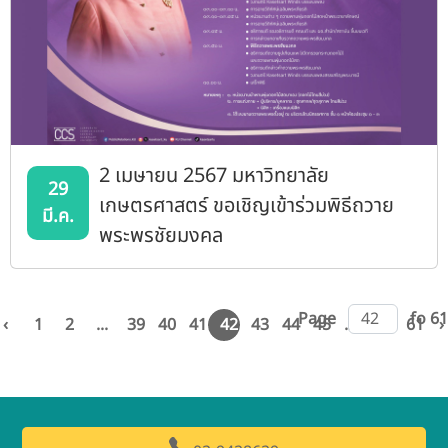
2 เมษายน 2567 มหาวิทยาลัย
29
เกษตรศาสตร์ ขอเชิญเข้าร่วมพิธีถวาย
มี.ค.
พระพรชัยมงคล
Page
fo 61
‹
1
2
...
39
40
41
42
43
44
45
...
60
61
›