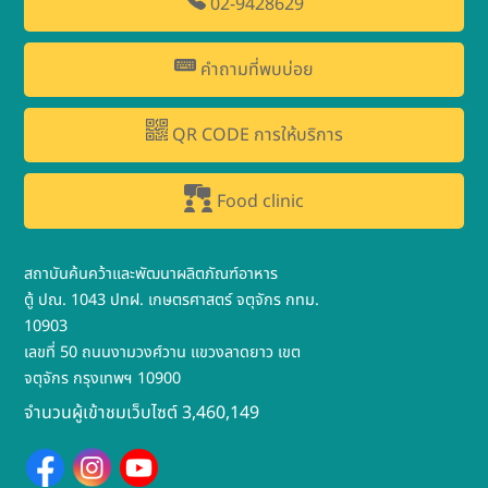
02-9428629
คำถามที่พบบ่อย
QR CODE การให้บริการ
Food clinic
สถาบันค้นคว้าและพัฒนาผลิตภัณฑ์อาหาร
ตู้ ปณ. 1043 ปทฝ. เกษตรศาสตร์ จตุจักร กทม.
10903
เลขที่ 50 ถนนงามวงศ์วาน แขวงลาดยาว เขต
จตุจักร กรุงเทพฯ 10900
จำนวนผู้เข้าชมเว็บไซต์ 3,460,149