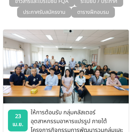
ข่าวสารและโปรโมชั่น FQA
ระเบียบ / ประกาศ
รับข้อร้องเรียนและข้อเสนอแนะ
ประกาศรับสมัครงาน
ตารางฝึกอบรม
ระบบสารสนเทศ (ใน)
ติดต่อเรา
สายตรงผู้บริหาร
ให้การต้อนรับ กลุ่มคลัสเตอร์
23
อุตสาหกรรมอาหารแปรรูป ภายใต้
เม.ย.
โครงการกิจกรรมการพัฒนารวมกลุ่มและ