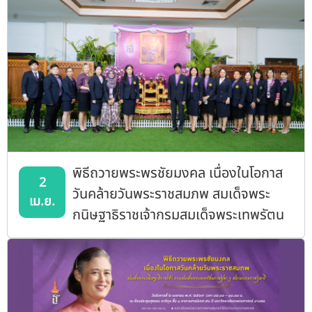
พิธีถวายพระพรชัยมงคล เนื่องในโอกาส
2
วันคล้ายวันพระราชสมภพ สมเด็จพระ
เม.ย.
กนิษฐาธิราชเจ้ากรมสมเด็จพระเทพรัตน
ราชสุดาฯ สยามพรมราชกุมารี”