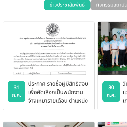
ข่าวประชาสัมพันธ์
กิจกรรมสถาบั
ประกาศ รายชื่อผู้มีสิทธิสอบ
ว
31
30
เพื่อคัดเลือกเป็นพนักงาน
แ
ก.ค.
ก.ค.
จ้างเหมารายเดือน ตำแหน่ง
เ
เจ้าหน้าที่บริหารงานทั่วไป
ปี
ศูนย์ถ่ายทอดเทคโนโลยีฯ