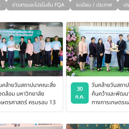
น
ข่าวสารและโปรโมชั่น FQA
ระเบียบ / ประกาศ
ปร
ันคล้ายวันสถาปนาคณะสิ่ง
วันคล้ายวันสถา
30
วดล้อม มหาวิทยาลัย
ค้นคว้าและพัฒ
ก.ค.
กษตรศาสตร์ ครบรอบ 13
ทางการเกษตรแ
อุตสาหกรรมเก
มหาวิทยาลัยเก
(KAPI) ครบรอบ 