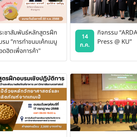
ระชาสัมพันธ์หลักสูตรฝึก
กิจกรรม “ARDA
14
บรม ”การทำขนมเค้กเมนู
Press @ KU”
ก.ค.
อดฮิตเพื่อการค้า"