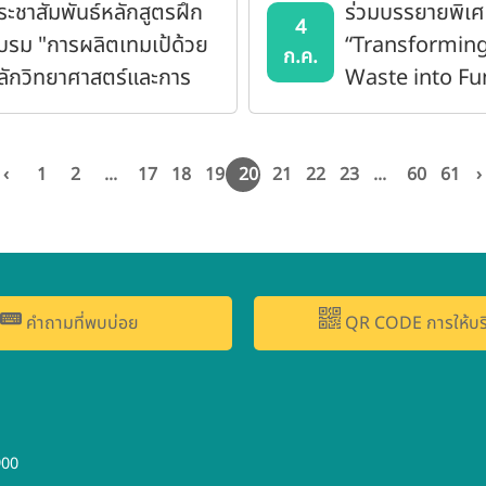
ระชาสัมพันธ์หลักสูตรฝึก
ร่วมบรรยายพิเศ
4
บรม "การผลิตเทมเป้ด้วย
“Transformin
ก.ค.
ลักวิทยาศาสตร์และการ
Waste into Fu
่อยอดผลิตภัณฑ์จากเทม
Food Ingredie
้"
Supercritical 
Extraction an
‹
1
2
...
17
18
19
20
21
22
23
...
60
61
›
Multiscale Ana
Sustainable F
Systems in So
Asia”
คำถามที่พบบ่อย
QR CODE การให้บร
900