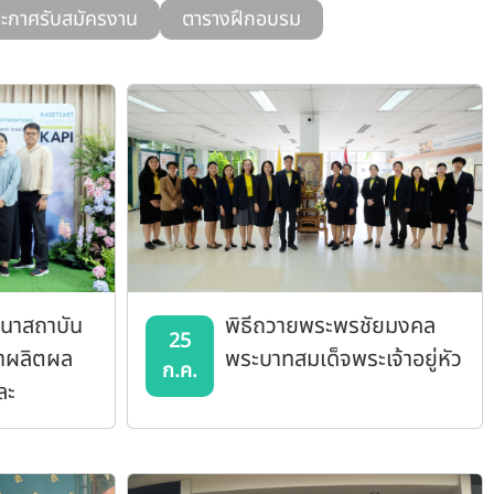
ะกาศรับสมัครงาน
ตารางฝึกอบรม
ปนาสถาบัน
พิธีถวายพระพรชัยมงคล
25
นาผลิตผล
พระบาทสมเด็จพระเจ้าอยู่หัว
ก.ค.
ละ
ษตร
ษตรศาสตร์
34 ปี