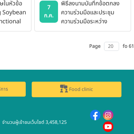
ษในหัวข้อ
พิธีลงนามบันทึกข้อตกลง
7
g Soybean
ความร่วมมือและประชุม
ก.ค.
nctional
ความร่วมมือระหว่าง
nts:
มหาวิทยาลัยมหิดลและ
CO₂
มหาวิทยาลัยเกษตรศาสตร์
Page
fo 61
d
lysis for
ood
utheast
ิการ
Food clinic
จำนวนผู้เข้าชมเว็บไซต์ 3,458,125