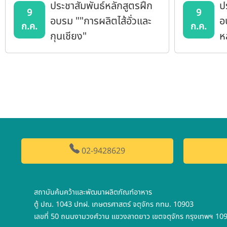
ประชาสัมพันธ์หลักสูตรฝึก
ป
9
9
อบรม ""การผลิตไส้อั่วและ
อ
ก.ค.
ก.ค.
กุนเชียง"
ห
ต
เป
02-9428629
สถาบันค้นคว้าและพัฒนาผลิตภัณฑ์อาหาร
ตู้ ปณ. 1043 ปทฝ. เกษตรศาสตร์ จตุจักร กทม. 10903
เลขที่ 50 ถนนงามวงศ์วาน แขวงลาดยาว เขตจตุจักร กรุงเทพฯ 10