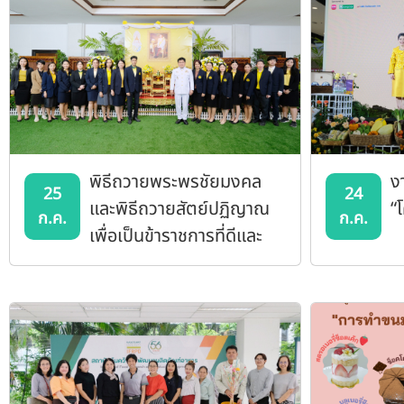
พิธีถวายพระพรชัยมงคล
ง
25
24
และพิธีถวายสัตย์ปฏิญาณ
“
ก.ค.
ก.ค.
เพื่อเป็นข้าราชการที่ดีและ
พลังของแผ่นดิน