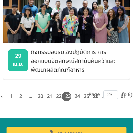
กิจกรรมอบรมเชิงปฏิบัติการ การ
29
ออกแบบอัตลักษณ์สถาบันค้นคว้าและ
เม.ย.
พัฒนาผลิตภัณฑ์อาหาร
Page
fo 61
‹
1
2
...
20
21
22
23
24
25
26
...
60
61
›