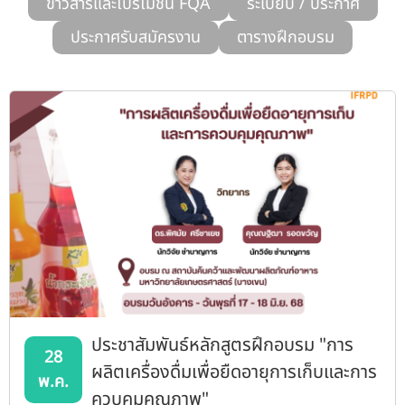
ข่าวสารและโปรโมชั่น FQA
ระเบียบ / ประกาศ
รับข้อร้องเรียนและข้อเสนอแนะ
ประกาศรับสมัครงาน
ตารางฝึกอบรม
ระบบสารสนเทศ (ใน)
ติดต่อเรา
สายตรงผู้บริหาร
ประชาสัมพันธ์หลักสูตรฝึกอบรม "การ
28
ผลิตเครื่องดื่มเพื่อยืดอายุการเก็บและการ
พ.ค.
ควบคุมคุณภาพ"