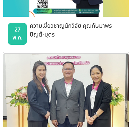
ความเชี่ยวชาญนักวิจัย คุณกัษมาพร
27
ปัญต๊ะบุตร
พ.ค.