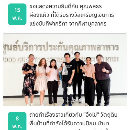
ขอแสดงความยินดีกับ คุณพสธร
15
ผ่องแผ้ว ที่ได้รับรางวัลเหรียญเงินการ
พ.ค.
แข่งขันกีฬากรีฑา จากกีฬาบุคลากร
มหาวิทยาลัยแห่งประเทศไทย ครั้งที่ 51
ตุมปังเกมส์
ถ่ายทำเรื่องราวเกี่ยวกับ ”อึ่งไข่” วัตถุดิบ
8
พื้นบ้านที่กำลังได้รับความนิยม นำมา
พ.ค.