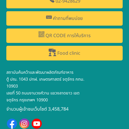
02-9428629
คำถามที่พบบ่อย
QR CODE การให้บริการ
Food clinic
สถาบันค้นคว้าและพัฒนาผลิตภัณฑ์อาหาร
ตู้ ปณ. 1043 ปทฝ. เกษตรศาสตร์ จตุจักร กทม.
10903
เลขที่ 50 ถนนงามวงศ์วาน แขวงลาดยาว เขต
จตุจักร กรุงเทพฯ 10900
จำนวนผู้เข้าชมเว็บไซต์ 3,458,784