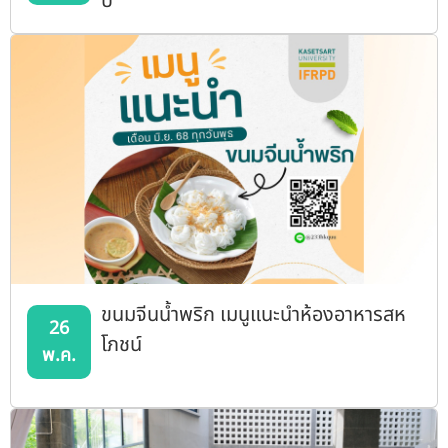
ปี
ขนมจีนน้ำพริก เมนูแนะนำห้องอาหารสห
26
โภชน์
พ.ค.