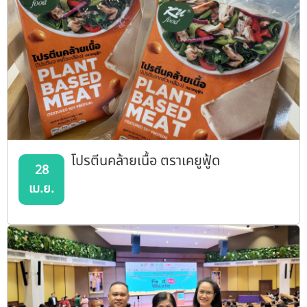
โปรตีนคล้ายเนื้อ ตราเคยูฟู้ด
28
เม.ย.