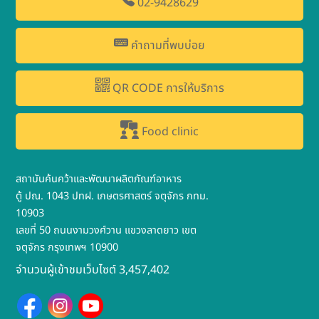
02-9428629
คำถามที่พบบ่อย
QR CODE การให้บริการ
Food clinic
สถาบันค้นคว้าและพัฒนาผลิตภัณฑ์อาหาร
ตู้ ปณ. 1043 ปทฝ. เกษตรศาสตร์ จตุจักร กทม.
10903
เลขที่ 50 ถนนงามวงศ์วาน แขวงลาดยาว เขต
จตุจักร กรุงเทพฯ 10900
จำนวนผู้เข้าชมเว็บไซต์ 3,457,402