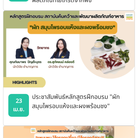
ผลิตภัณฑ์โยเกิร์ตจากพืช"
ประชาสัมพันธ์หลักสูตรฝึกอบรม "ผัก
23
สมุนไพรอบแห้งและผงพร้อมชง"
เม.ย.