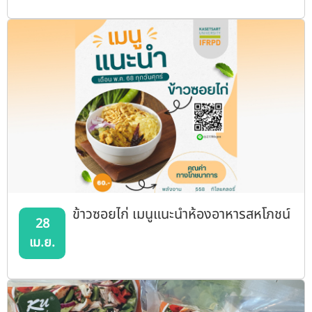
ข้าวซอยไก่ เมนูแนะนำห้องอาหารสหโภชน์
28
เม.ย.