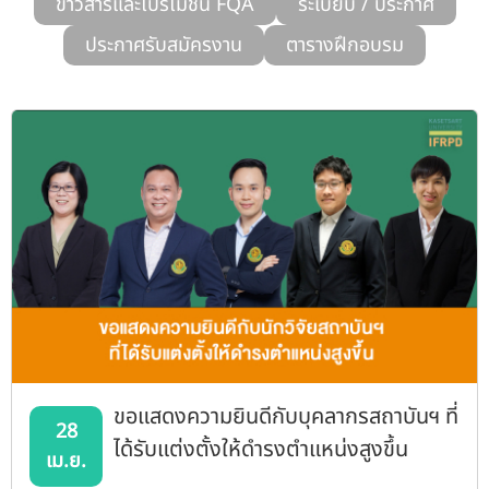
ข่าวสารและโปรโมชั่น FQA
ระเบียบ / ประกาศ
รับข้อร้องเรียนและข้อเสนอแนะ
ประกาศรับสมัครงาน
ตารางฝึกอบรม
ระบบสารสนเทศ (ใน)
ติดต่อเรา
สายตรงผู้บริหาร
ขอแสดงความยินดีกับบุคลากรสถาบันฯ ที่
28
ได้รับแต่งตั้งให้ดำรงตำแหน่งสูงขึ้น
เม.ย.