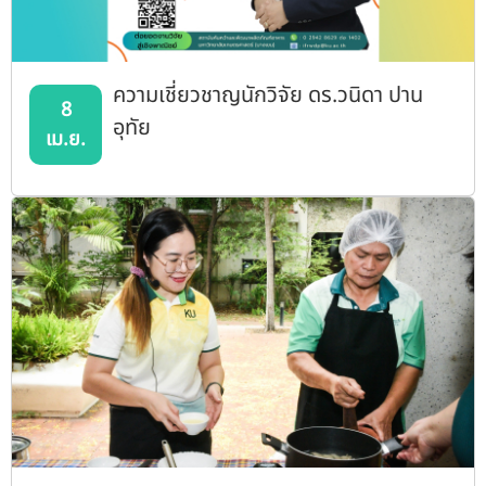
ความเชี่ยวชาญนักวิจัย ดร.วนิดา ปาน
8
อุทัย
เม.ย.