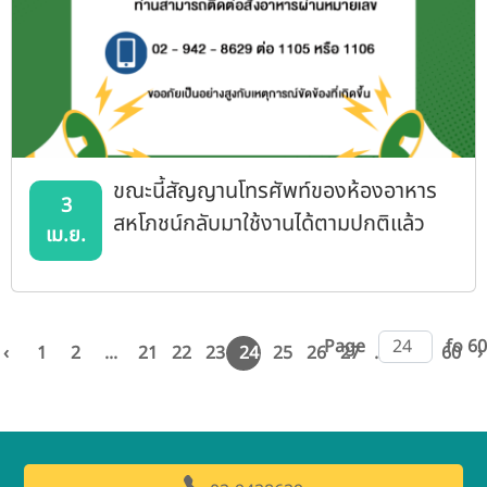
ขณะนี้สัญญานโทรศัพท์ของห้องอาหาร
3
สหโภชน์กลับมาใช้งานได้ตามปกติแล้ว
เม.ย.
Page
fo 60
‹
1
2
...
21
22
23
24
25
26
27
...
59
60
›