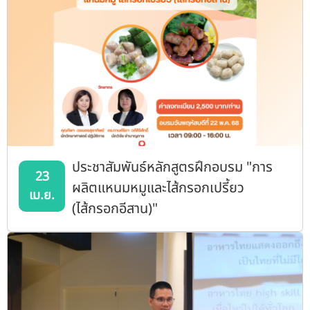
ประชาสัมพันธ์หลักสูตรฝึกอบรม "การ
23
ผลิตแหนมหมูและไส้กรอกเปรี้ยว
เม.ย.
(ไส้กรอกอีสาน)"