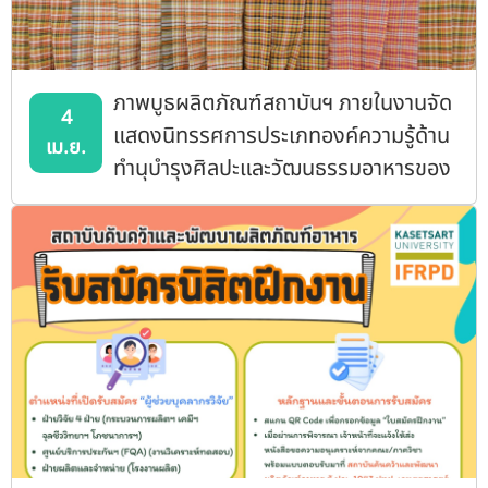
ภาพบูธผลิตภัณฑ์สถาบันฯ ภายในงานจัด
4
แสดงนิทรรศการประเภทองค์ความรู้ด้าน
เม.ย.
ทำนุบำรุงศิลปะและวัฒนธรรมอาหารของ
มก.