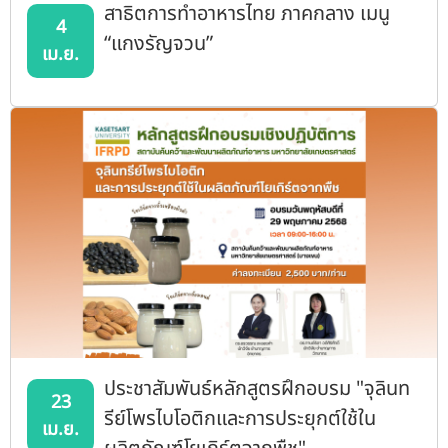
สาธิตการทำอาหารไทย ภาคกลาง เมนู
4
“แกงรัญจวน”
เม.ย.
ประชาสัมพันธ์หลักสูตรฝึกอบรม "จุลินท
23
รีย์โพรไบโอติกและการประยุกต์ใช้ใน
เม.ย.