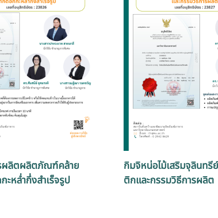
รผลิตผลิตภัณฑ์คล้าย
กิมจิหน่อไม้เสริมจุลินทรี
ะหล่ำกึ่งสำเร็จรูป
ติกและกรรมวิธีการผลิต