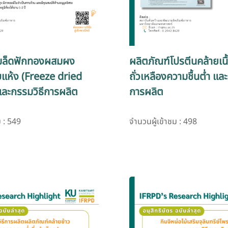
ำเมล็ดฟักทองผสมผง
ผลิตภัณฑ์โปรตีนคล้ายเน
แห้ง (Freeze dried
ถั่วเหลืองความชื้นต่ำ แล
ละกรรมวิธีการผลิต
การผลิต
ม : 549
จำนวนผู้เข้าชม : 498