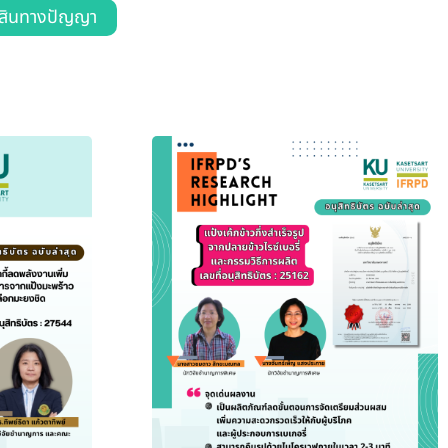
์สินทางปัญญา