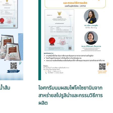
น้ำส้ม
ไอศกรีมนมผสมไฟโคไซยานินจาก
สาหร่ายสไปรูลิน่าและกรรมวิธีการ
ผลิต