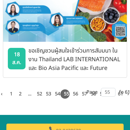
ขอเชิญชวนผู้สนใจเข้าร่วมการสัมมนา ใน
18
งาน Thailand LAB INTERNATIONAL
ส.ค.
และ Bio Asia Pacific และ Future
CHEM INTERNATIONAL
Page
fo 61
‹
1
2
...
52
53
54
55
56
57
58
59
60
61
›