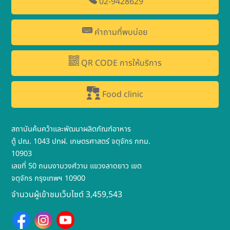
02-9428629
คำถามที่พบบ่อย
QR CODE การให้บริการ
Food clinic
สถาบันค้นคว้าและพัฒนาผลิตภัณฑ์อาหาร
ตู้ ปณ. 1043 ปทฝ. เกษตรศาสตร์ จตุจักร กทม.
10903
เลขที่ 50 ถนนงามวงศ์วาน แขวงลาดยาว เขต
จตุจักร กรุงเทพฯ 10900
จำนวนผู้เข้าชมเว็บไซต์ 3,459,543