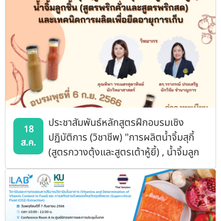
ประชาสัมพันธ์หลักสูตรฝึกอบรมเชิง
18
ปฏิบัติการ (วิชาชีพ) "การผลิตน้ำจิ้มสุกี้
ส.ค.
(สูตรกวางตุ้งและสูตรเต้าหู้ยี้) , น้ำจิ้มลูก
ชิ้น (สูตรพริกคั่วและสูตรพริกสด) และ
เทคนิคการผลิตเพื่อยืดอายุการเก็บ"