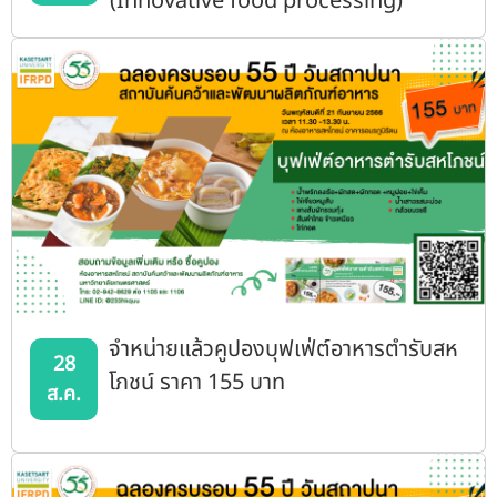
(Innovative food processing)"
จำหน่ายแล้วคูปองบุฟเฟ่ต์อาหารตำรับสห
28
โภชน์ ราคา 155 บาท
ส.ค.