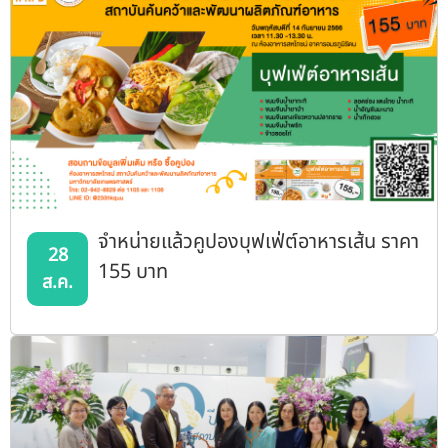
จำหน่ายแล้วคูปองบุฟเฟ่ต์อาหารเส้น ราคา
28
155 บาท
ส.ค.