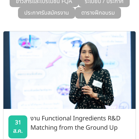
ข่าวสารและโปรโมชั่น FQA
ระเบียบ / ประกาศ
รับข้อร้องเรียนและข้อเสนอแนะ
ประกาศรับสมัครงาน
ตารางฝึกอบรม
ระบบสารสนเทศ (ใน)
ติดต่อเรา
สายตรงผู้บริหาร
งาน Functional Ingredients R&D
31
Matching from the Ground Up
ส.ค.