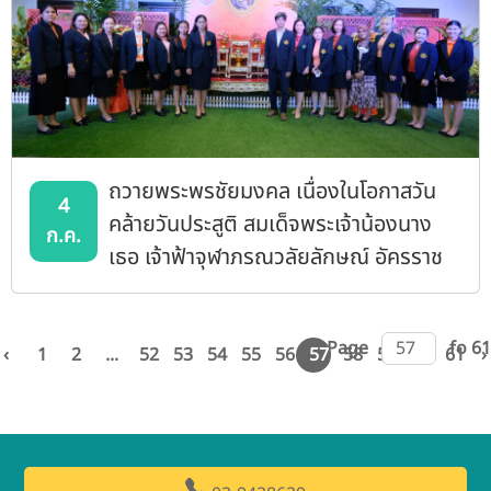
ถวายพระพรชัยมงคล เนื่องในโอกาสวัน
4
คล้ายวันประสูติ สมเด็จพระเจ้าน้องนาง
ก.ค.
เธอ เจ้าฟ้าจุฬาภรณวลัยลักษณ์ อัครราช
กุมารี กรมพระศรีสวางควัฒน วรขัตติย
ราชนารี
Page
fo 61
‹
1
2
...
52
53
54
55
56
57
58
59
60
61
›