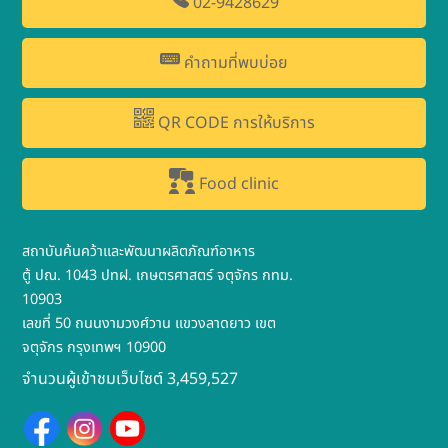
02-9428629
คำถามที่พบบ่อย
QR CODE การให้บริการ
Food clinic
สถาบันค้นคว้าและพัฒนาผลิตภัณฑ์อาหาร
ตู้ ปณ. 1043 ปทฝ. เกษตรศาสตร์ จตุจักร กทม.
10903
เลขที่ 50 ถนนงามวงศ์วาน แขวงลาดยาว เขต
จตุจักร กรุงเทพฯ 10900
จำนวนผู้เข้าชมเว็บไซต์ 3,459,527