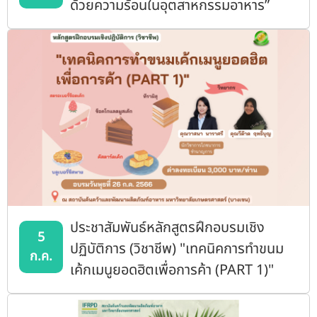
ด้วยความร้อนในอุตสาหกรรมอาหาร”
ประชาสัมพันธ์หลักสูตรฝึกอบรมเชิง
5
ปฏิบัติการ (วิชาชีพ) "เทคนิคการทำขนม
ก.ค.
เค้กเมนูยอดฮิตเพื่อการค้า (PART 1)"