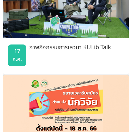
ภาพกิจกรรมการเสวนา KULib Talk
17
ก.ค.